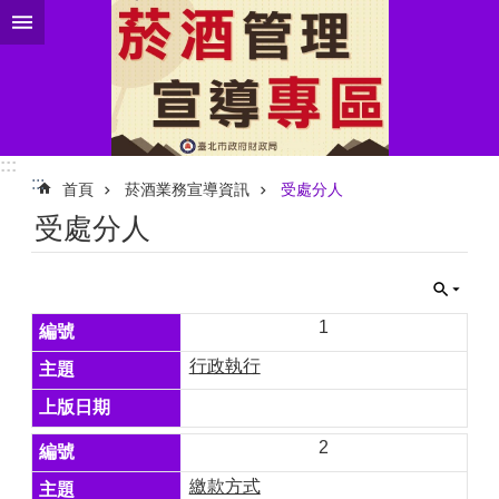
跳到主要內容區塊
:::
:::
首頁
菸酒業務宣導資訊
受處分人
受處分人
1
行政執行
2
繳款方式