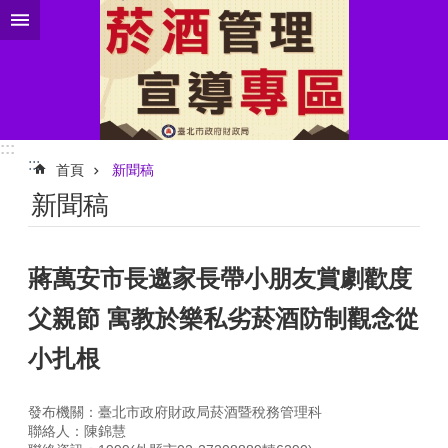
跳到主要內容區塊
:::
:::
首頁
新聞稿
新聞稿
蔣萬安市長邀家長帶小朋友賞劇歡度
父親節 寓教於樂私劣菸酒防制觀念從
小扎根
發布機關：臺北市政府財政局菸酒暨稅務管理科
聯絡人：陳錦慧