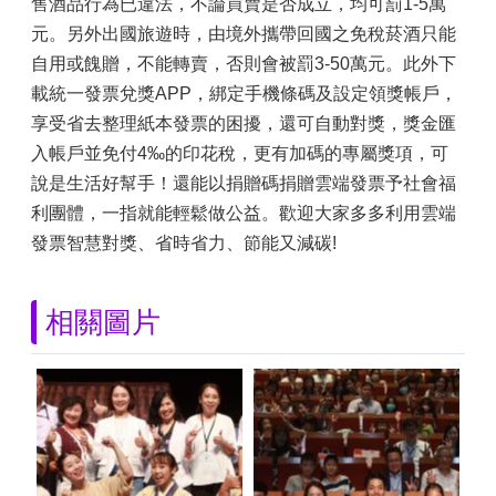
售酒品行為已違法，不論買賣是否成立，均可罰1-5萬
元。另外出國旅遊時，由境外攜帶回國之免稅菸酒只能
自用或餽贈，不能轉賣，否則會被罰3-50萬元。此外下
載統一發票兌獎APP，綁定手機條碼及設定領獎帳戶，
享受省去整理紙本發票的困擾，還可自動對獎，獎金匯
入帳戶並免付4‰的印花稅，更有加碼的專屬獎項，可
說是生活好幫手！還能以捐贈碼捐贈雲端發票予社會福
利團體，一指就能輕鬆做公益。歡迎大家多多利用雲端
發票智慧對獎、省時省力、節能又減碳!
相關圖片