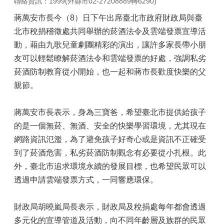
聯絡資訊：1999(外縣市02-27208889轉6290)
蔣萬安市長今（8）日下午出席臺北市政府財政局與臺
北市稅捐稽徵處共同舉辦的菸酒法令及雲端發票宣導活
動，藉由九歌兒童劇團精彩的演出，讓許多家長帶小朋
友可以輕鬆瞭解菸酒法令和雲端發票的好處，強調私劣
菸酒防制教育從小開始，也一起和蔣市長歡度快樂的父
親節。
蔣萬安市長表示，身為三寶爸，希望臺北市提供給孩子
的是一個無菸、無酒、安全的快樂學習環境，尤其現在
網路資訊氾濫，為了避免孩子好奇心或是資訊不正確受
到了菸酒危害，私劣菸酒防制觀念有必要從小扎根。此
外，臺北市追求環境永續的發展目標，也希望民眾可以
透過申請雲端發票方式，一同響應環保。
財政局胡曉嵐局長表示，財政局及稅捐處每年都會透過
多元化的宣導管道及活動，向不同年齡層及族群的民眾